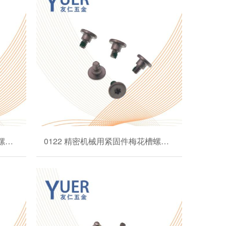
0121 精密机械用紧固件梅花槽螺钉 耐落咖啡红 珍珠镍 JIS B1175
0122 精密机械用紧固件梅花槽螺钉 耐落绿 珍珠镍