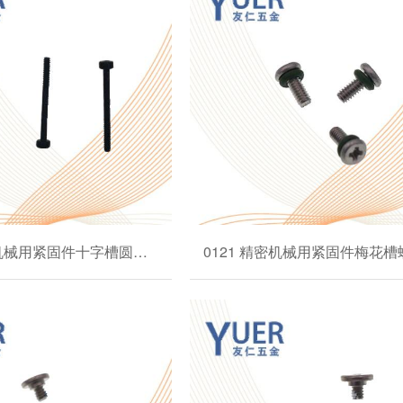
0100 精密机械用紧固件十字槽圆柱头螺钉 内六角黑氧化 DIN 912