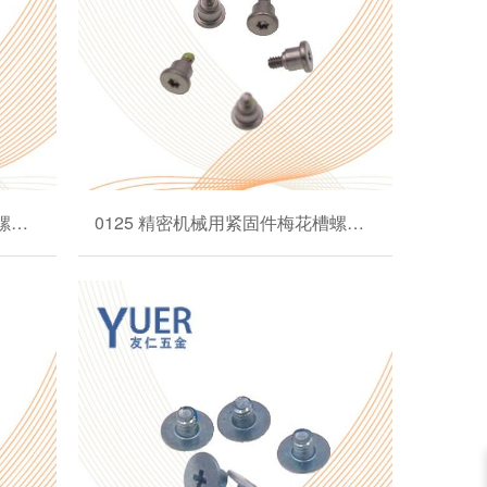
0124 精密机械用紧固件梅花槽螺钉 耐落白 珍珠镍
0125 精密机械用紧固件梅花槽螺钉 耐落黄 珍珠镍