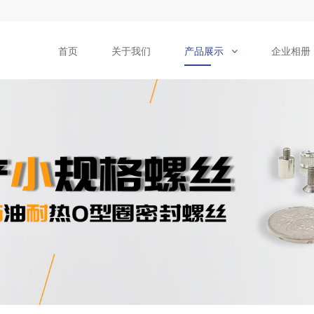
首页
关于我们
产品展示
企业相册