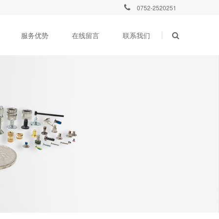
0752-2520251
服务优势
在线留言
联系我们
搜索