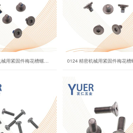
0123 精密机械用紧固件梅花槽螺钉 耐落蓝 珍珠镍