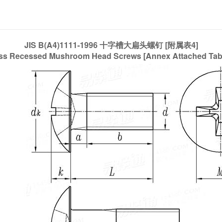
JIS B(A4)1111-1996 十字槽大扁头螺钉 [附属表4]
ss Recessed Mushroom Head Screws [Annex Attached Tabl