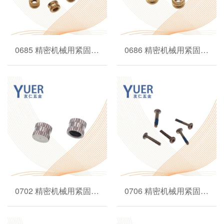
0685 精密机械用紧固件正反滚花螺纹螺母
0686 精密机械用紧固件滚花热熔螺母 DIN 16903
0702 精密机械用紧固件直纹滚花热熔螺母
0706 精密机械用紧固件梅花槽螺钉 金色 MS 五角星特 ISO 14583