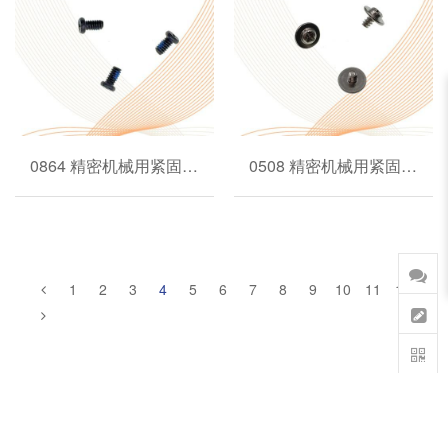
0864 精密机械用紧固件十字槽盘头螺钉 蓝涂胶 JIS B1111
0508 精密机械用紧固件十字槽盘头带介自攻钉 DIN 968
1
2
3
4
5
6
7
8
9
10
11
12