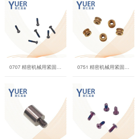
0707 精密机械用紧固件梅花槽盘头螺钉 太空灰 点胶 ISO 14583
0751 精密机械用紧固件正反滚花螺纹螺母 铜材 DIN 16903